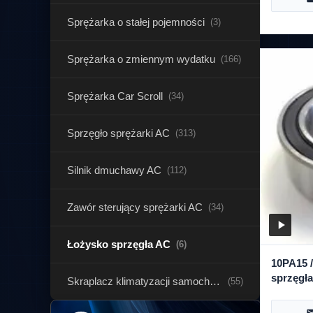
wykrywa
Sprężarka o stałej pojemności
układu k
(3)
nieszcze
Sprężarka o zmiennym wydatku
(166)
Sprężarka Car Scroll
(34)
Sprzęgło sprężarki AC
(313)
Silnik dmuchawy AC
(112)
Zawór sterujący sprężarki AC
(34)
Łożysko sprzęgła AC
(6)
10PA15 
sprzęgł
Skraplacz klimatyzacji samochodowej
(55)
sprężar