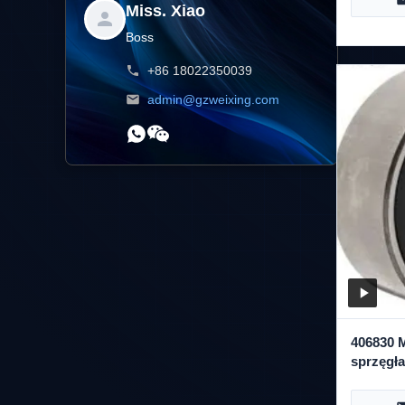
Miss. Xiao
Boss
+86 18022350039
admin@gzweixing.com
406830 
sprzęgła
DKS32C,