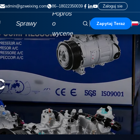
admin@gzweixing.com
86--18022350039
Zaloguj sie
Poproś
i
Sprawy
o
Zapytaj Teraz
wycenę
C