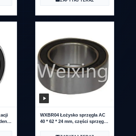
ZAPYTAJ TERAZ
acji
WXBR04 Łożysko sprzęgła AC
nden
40 * 62 * 24 mm, części sprzęgła
sprężarki Sanden Ac