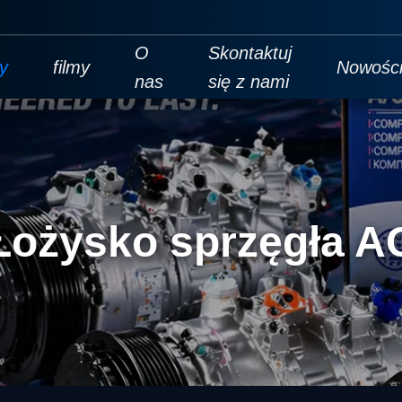
O
Skontaktuj
y
filmy
Nowośc
nas
się z nami
Łożysko sprzęgła A