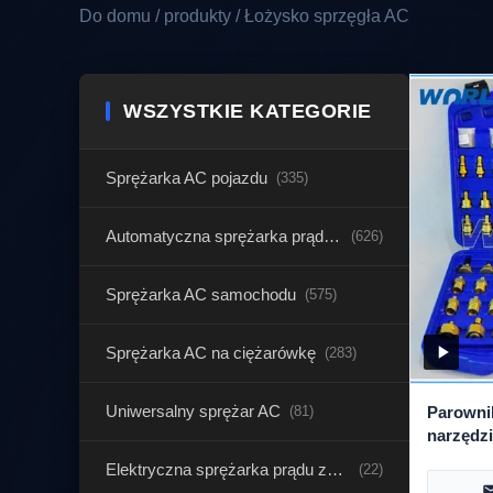
Do domu / produkty / Łożysko sprzęgła AC
WSZYSTKIE KATEGORIE
Sprężarka AC pojazdu
(335)
Automatyczna sprężarka prądu zmiennego
(626)
Sprężarka AC samochodu
(575)
Sprężarka AC na ciężarówkę
(283)
Uniwersalny sprężar AC
(81)
Parowni
narzędz
nieszcze
Elektryczna sprężarka prądu zmiennego
(22)
narzędz