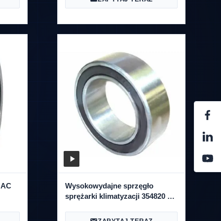
 AC
Wysokowydajne sprzęgło
sprężarki klimatyzacji 354820 35
* 48 * 20 mm