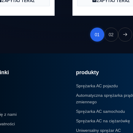
ZAPYTAJ TERAZ
ZAPYTAJ TERAZ
01
02
inki
produkty
Sprężarka AC pojazdu
Automatyczna sprężarka prąd
zmiennego
Sprężarka AC samochodu
ię z nami
Sprężarka AC na ciężarówkę
watności
Uniwersalny sprężar AC