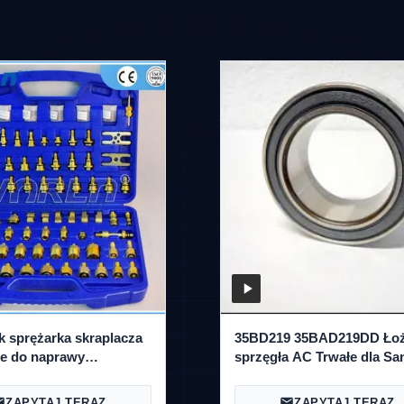
k sprężarka skraplacza
35BD219 35BAD219DD Ło
ie do naprawy
sprzęgła AC Trwałe dla Sa
lności wersja azjatycka
507 5H11 5S11
ie do automatycznego
ZAPYTAJ TERAZ
ZAPYTAJ TERAZ