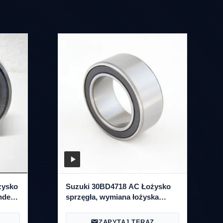
żysko
Suzuki 30BD4718 AC Łożysko
nden
sprzęgła, wymiana łożyska
sprężarki Ac
ZAPYTAJ TERAZ