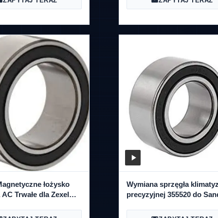
ZAPYTAJ TERAZ
ZAPYTAJ TERAZ
Magnetyczne łożysko
Wymiana sprzęgła klimatyz
 AC Trwałe dla Zexel
precyzyjnej 355520 do Sa
 certyfikat CQC
507