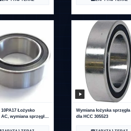
nia nieszczelności
limatyzacji wykrywacz
lności halogenki
/ 10PA17 Łożysko
Wymiana łożyska sprzęgła
a AC, wymiana sprzęgła
dla HCC 305523
ki Denso Ac